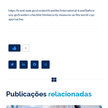
https://travel.state.gov/content/travel/en/international-travel/before-
you-go/travelers-checklist.htmlsecurity-measu­­res-as-fifa-world-cup-
approaches
0
Publicações
relacionadas