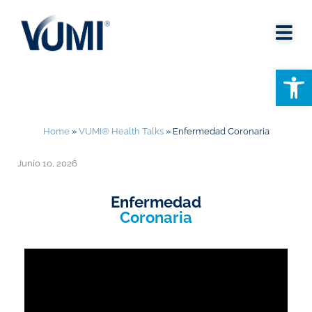
Abrir
Home
»
VUMI® Health Talks
»
Enfermedad Coronaria
Junio 10, 2026
Enfermedad
Coronaria